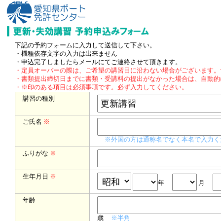
下記の予約フォームに入力して送信して下さい。
・機種依存文字の入力は出来ません
・申込完了しましたらメールにてご連絡させて頂きます。
・定員オーバーの際は、ご希望の講習日に沿わない場合がございます。
・書類提出締切日までに書類・受講料の提出がなかった場合は、自動的
・※印のある項目は必須事項です。必ず入力してください。
講習の種別
ご氏名
※
※外国の方は通称名でなく本名で入力く
ふりがな
※
生年月日
※
年
月
年齢
歳
※半角