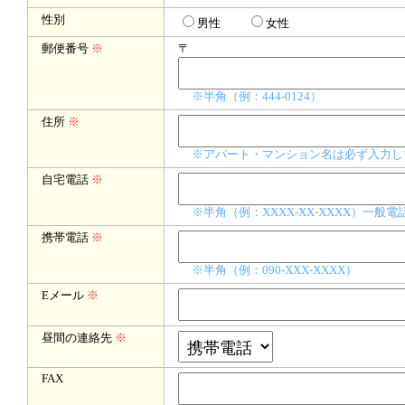
性別
男性
女性
郵便番号
※
〒
※半角（例：444-0124）
住所
※
※アパート・マンション名は必ず入力し
自宅電話
※
※半角（例：XXXX-XX-XXXX）一
携帯電話
※
※半角（例：090-XXX-XXXX）
Eメール
※
昼間の連絡先
※
FAX