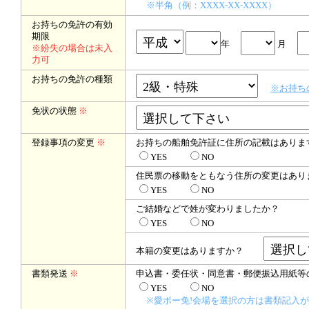
※半角（例：XXXX-XX-XXXX）
お持ちの免許の有効
期限
年
月
※紛失の場合は未入
力可
お持ちの免許の種類
※お持ち
免状の状態
※
登録事項の変更
※
お持ちの船舶免許証に住所の記載はありま
YES
NO
住民票の移動をともなう住所の変更はあり
YES
NO
ご結婚などで姓が変わりましたか？
YES
NO
本籍の変更はありますか？
書類発送
※
申込書・委任状・同意書・郵便振込用紙等
YES
NO
※愛ボー免!会場を選択の方は書類記入が