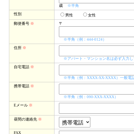
歳
※半角
性別
男性
女性
郵便番号
※
〒
※半角（例：444-0124）
住所
※
※アパート・マンション名は必ず入力し
自宅電話
※
※半角（例：XXXX-XX-XXXX）一
携帯電話
※
※半角（例：090-XXX-XXXX）
Eメール
※
昼間の連絡先
※
FAX