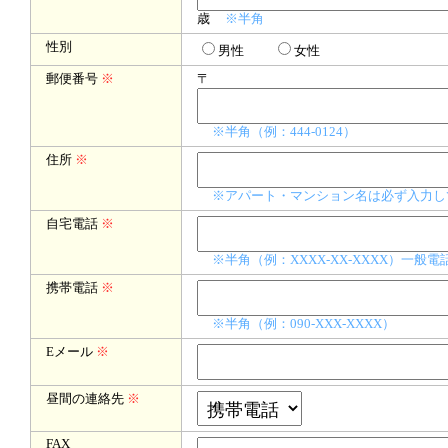
歳
※半角
性別
男性
女性
郵便番号
※
〒
※半角（例：444-0124）
住所
※
※アパート・マンション名は必ず入力し
自宅電話
※
※半角（例：XXXX-XX-XXXX）一
携帯電話
※
※半角（例：090-XXX-XXXX）
Eメール
※
昼間の連絡先
※
FAX