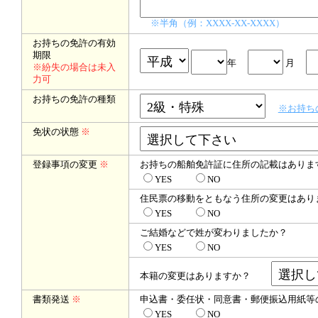
※半角（例：XXXX-XX-XXXX）
お持ちの免許の有効
期限
年
月
※紛失の場合は未入
力可
お持ちの免許の種類
※お持ち
免状の状態
※
登録事項の変更
※
お持ちの船舶免許証に住所の記載はありま
YES
NO
住民票の移動をともなう住所の変更はあり
YES
NO
ご結婚などで姓が変わりましたか？
YES
NO
本籍の変更はありますか？
書類発送
※
申込書・委任状・同意書・郵便振込用紙等
YES
NO