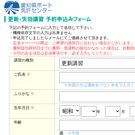
下記の予約フォームに入力して送信して下さい。
・機種依存文字の入力は出来ません
・申込完了しましたらメールにてご連絡させて頂きます。
・定員オーバーの際は、ご希望の講習日に沿わない場合がございます。
・書類提出締切日までに書類・受講料の提出がなかった場合は、自動的
・※印のある項目は必須事項です。必ず入力してください。
講習の種別
ご氏名
※
※外国の方は通称名でなく本名で入力く
ふりがな
※
生年月日
※
年
月
年齢
歳
※半角