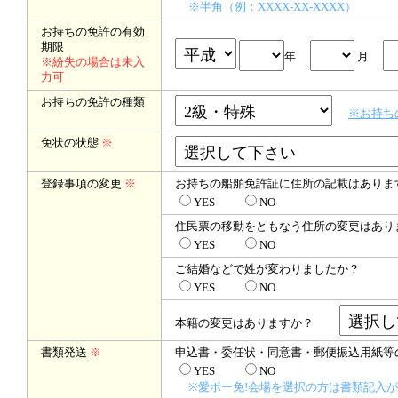
※半角（例：XXXX-XX-XXXX）
お持ちの免許の有効
期限
年
月
※紛失の場合は未入
力可
お持ちの免許の種類
※お持ち
免状の状態
※
登録事項の変更
※
お持ちの船舶免許証に住所の記載はありま
YES
NO
住民票の移動をともなう住所の変更はあり
YES
NO
ご結婚などで姓が変わりましたか？
YES
NO
本籍の変更はありますか？
書類発送
※
申込書・委任状・同意書・郵便振込用紙等
YES
NO
※愛ボー免!会場を選択の方は書類記入が