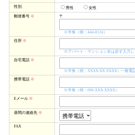
性別
男性
女性
郵便番号
※
〒
※半角（例：444-0124）
住所
※
※アパート・マンション名は必ず入力し
自宅電話
※
※半角（例：XXXX-XX-XXXX）一
携帯電話
※
※半角（例：090-XXX-XXXX）
Eメール
※
昼間の連絡先
※
FAX