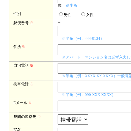
歳
※半角
性別
男性
女性
郵便番号
※
〒
※半角（例：444-0124）
住所
※
※アパート・マンション名は必ず入力し
自宅電話
※
※半角（例：XXXX-XX-XXXX）一
携帯電話
※
※半角（例：090-XXX-XXXX）
Eメール
※
昼間の連絡先
※
FAX