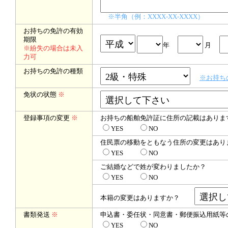
※半角（例：XXXX-XX-XXXX）
お持ちの免許の有効
期限
年
月
※紛失の場合は未入
力可
お持ちの免許の種類
※お持ち
免状の状態
※
登録事項の変更
※
お持ちの船舶免許証に住所の記載はありま
YES
NO
住民票の移動をともなう住所の変更はあり
YES
NO
ご結婚などで姓が変わりましたか？
YES
NO
本籍の変更はありますか？
書類発送
※
申込書・委任状・同意書・郵便振込用紙等
YES
NO