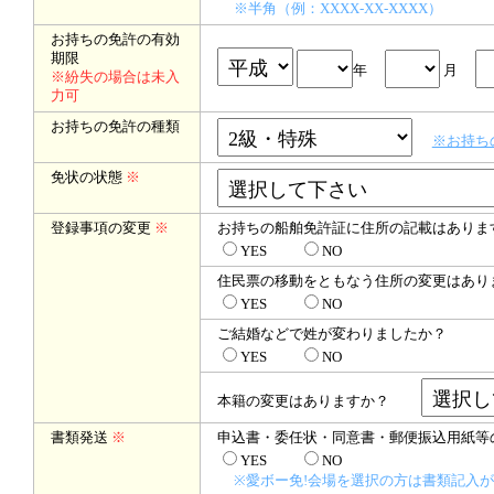
※半角（例：XXXX-XX-XXXX）
お持ちの免許の有効
期限
年
月
※紛失の場合は未入
力可
お持ちの免許の種類
※お持ち
免状の状態
※
登録事項の変更
※
お持ちの船舶免許証に住所の記載はありま
YES
NO
住民票の移動をともなう住所の変更はあり
YES
NO
ご結婚などで姓が変わりましたか？
YES
NO
本籍の変更はありますか？
書類発送
※
申込書・委任状・同意書・郵便振込用紙等
YES
NO
※愛ボー免!会場を選択の方は書類記入が