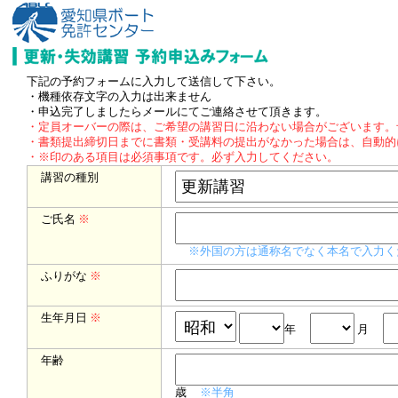
下記の予約フォームに入力して送信して下さい。
・機種依存文字の入力は出来ません
・申込完了しましたらメールにてご連絡させて頂きます。
・定員オーバーの際は、ご希望の講習日に沿わない場合がございます。
・書類提出締切日までに書類・受講料の提出がなかった場合は、自動的
・※印のある項目は必須事項です。必ず入力してください。
講習の種別
ご氏名
※
※外国の方は通称名でなく本名で入力く
ふりがな
※
生年月日
※
年
月
年齢
歳
※半角