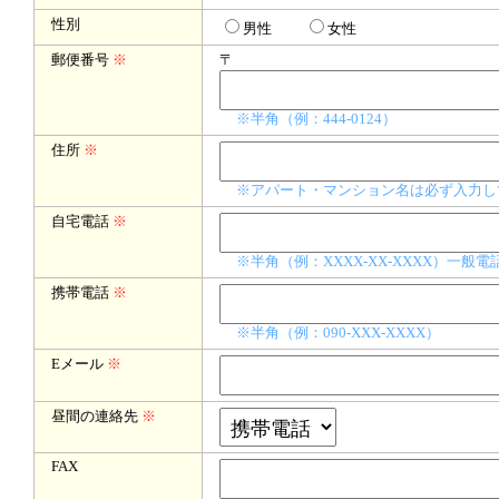
性別
男性
女性
郵便番号
※
〒
※半角（例：444-0124）
住所
※
※アパート・マンション名は必ず入力し
自宅電話
※
※半角（例：XXXX-XX-XXXX）一
携帯電話
※
※半角（例：090-XXX-XXXX）
Eメール
※
昼間の連絡先
※
FAX