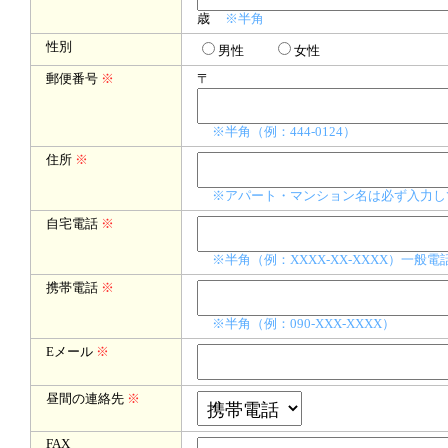
歳
※半角
性別
男性
女性
郵便番号
※
〒
※半角（例：444-0124）
住所
※
※アパート・マンション名は必ず入力し
自宅電話
※
※半角（例：XXXX-XX-XXXX）一
携帯電話
※
※半角（例：090-XXX-XXXX）
Eメール
※
昼間の連絡先
※
FAX