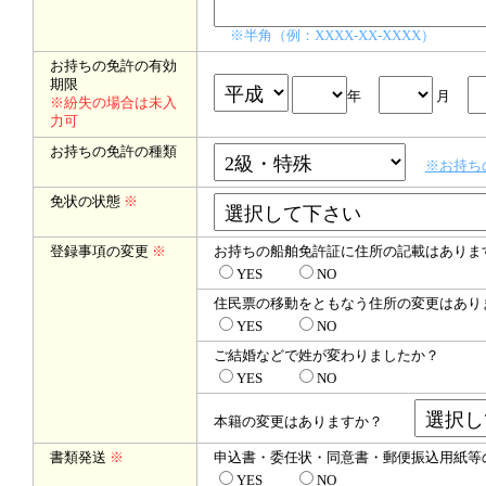
※半角（例：XXXX-XX-XXXX）
お持ちの免許の有効
期限
年
月
※紛失の場合は未入
力可
お持ちの免許の種類
※お持ち
免状の状態
※
登録事項の変更
※
お持ちの船舶免許証に住所の記載はありま
YES
NO
住民票の移動をともなう住所の変更はあり
YES
NO
ご結婚などで姓が変わりましたか？
YES
NO
本籍の変更はありますか？
書類発送
※
申込書・委任状・同意書・郵便振込用紙等
YES
NO